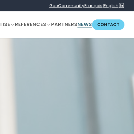
GeoCommunity
Français
|
English
TISE
REFERENCES
PARTNERS
NEWS
CONTACT