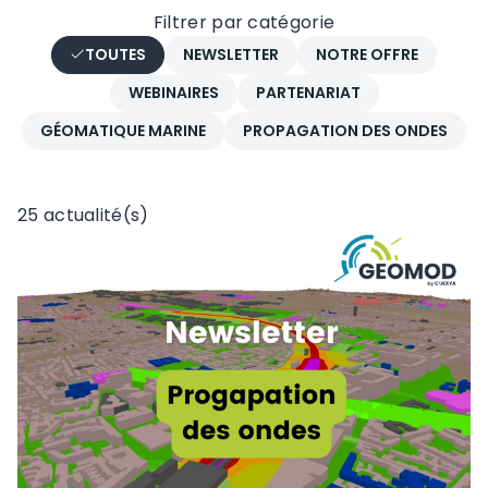
Filtrer par catégorie
TOUTES
NEWSLETTER
NOTRE OFFRE
LES CATÉGORIES
WEBINAIRES
PARTENARIAT
GÉOMATIQUE MARINE
PROPAGATION DES ONDES
25
actualité(s)