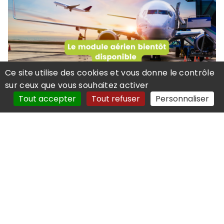
Ce site utilise des cookies et vous donne le contrôle
sur ceux que vous souhaitez activer
NOTRE OFFRE
Tout accepter
Tout refuser
Personnaliser
CATÉGORIE :
21 février 2025
MithraSIG, l’intégration du bruit
aérien bientôt disponible
Lire la suite