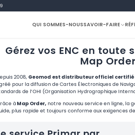
ge
99
QUI SOMMES-NOUS
SAVOIR-FAIRE
RÉF
Gérez vos ENC en toute 
Map Orde
epuis 2008,
Geomod est distributeur officiel certifié
gréé pour la diffusion de Cartes Électroniques de Navi
tandards de l’OHI (Organisation Hydrographique Interna
râce à
Map Order,
notre nouveau service en ligne, la 
luide, plus rapide et toujours conforme aux exigences d
Le service Primar par