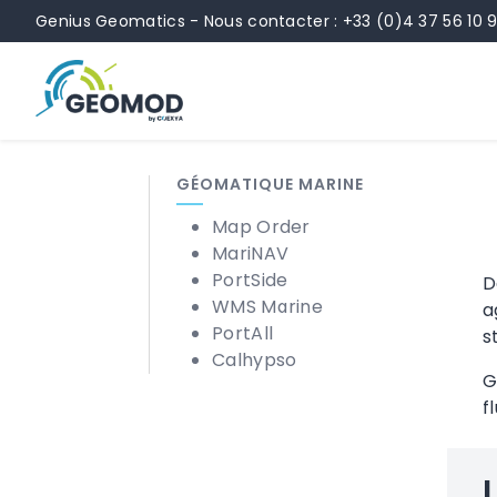
Panneau de gestion des cookies
Contenu
Navigation
Navigation latérale
Pied de pa
Genius Geomatics - Nous contacter : +33 (0)4 37 56 10 
GÉOMATIQUE MARINE
Map Order
MariNAV
PortSide
D
WMS Marine
a
PortAll
s
Calhypso
G
f