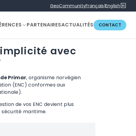
GeoCommunity
Français
|
English
ÉRENCES
PARTENAIRES
ACTUALITÉS
CONTACT
simplicité avec
r
 de Primar
, organisme norvégien
gation (ENC) conformes aux
tionale).
gestion de vos ENC devient plus
e sécurité maritime.