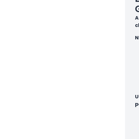
A
c
N
U
p