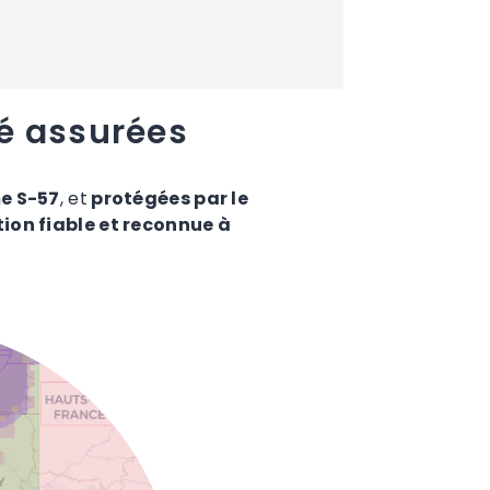
é assurées
e S-57
, et
protégées par le
tion fiable et reconnue à